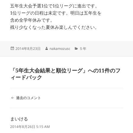
五年生大会予選1位で1位リーグに進出です。
1位リーグの日程は未定です。明日は五年生を
含め全学年休みです。
残り少なくなった夏休み楽しんでください。
投
作
カ
2014年8月23日
nakamozusc
５年
稿
成
テ
日:
者
ゴ
リ
「5年生大会結果と順位リーグ」への11件のフ
ー
ィードバック
コ
過去のコメント
メ
ン
ト
まいける
よ
ナ
ビ
り:
2014年8月26日 5:15 AM
ゲ