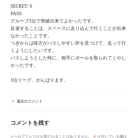
ー
SECRET: 0
シ
PASS:
ョ
ン
グループ1位で突破出来てよかったです。
反省することは、スペースに走り込んで行くことが出来
なかったことです。
つぎからは味方がパスしやすい所を見つけて、走って行
くようにしたいです。
パスしようとした時に、相手にボールを取られてくやし
かったです。
1位リーグ、がんばります。
コ
過去のコメント
メ
ン
ト
コメントを残す
ナ
ビ
ゲ
メールアドレスが公開されることはありません。
※
が付いている欄は