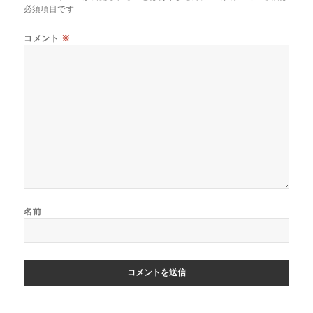
ー
必須項目です
シ
ョ
コメント
※
ン
名前