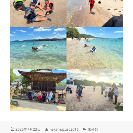
投
作
カ
2025年7月23日
nakamozusc2016
未分類