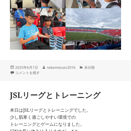
投
作
カ
2025年6月1日
nakamozusc2016
未分類
稿
中央リーグ 新金岡FCさん に
成
テ
コメントを残す
日:
者
ゴ
リ
ー
JSLリーグとトレーニング
本日はJSLリーグとトレーニングでした。
少し肌寒く過ごしやすい環境での
トレーニングとゲームになりました。
GWの長い休みに入りますが、また