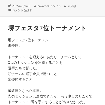
投
作
カ
2025年8月4日
nakamozusc2016
未分類
稿
フット盆フェス に
成
テ
コメントを残す
日:
者
ゴ
リ
ー
堺フェスタ7位トーナメント
堺フェスタ7位トーナメント
準優勝。
トーナメントを迎えるにあたり、チームとして
2つのミッションを達成することを
選手たちと誓った。
①チームの選手全員で勝つこと
②優勝すること
最終日となった本日。
①のミッションは達成できたが、もう少しのところで
トーナメント1番を手にすることが出来なかった。