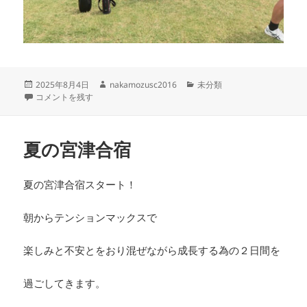
投
作
カ
2025年8月4日
nakamozusc2016
未分類
稿
8月2日の活動 20250802 に
成
テ
コメントを残す
日:
者
ゴ
リ
ー
夏の宮津合宿
夏の宮津合宿スタート！
朝からテンションマックスで
楽しみと不安とをおり混ぜながら成長する為の２日間を
過ごしてきます。