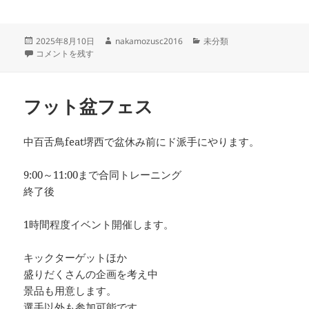
投
作
カ
2025年8月10日
nakamozusc2016
未分類
稿
フット盆フェス 中百舌鳥feat堺西 に
成
テ
コメントを残す
日:
者
ゴ
リ
ー
フット盆フェス
中百舌鳥feat堺西で盆休み前にド派手にやります。
9:00～11:00まで合同トレーニング
終了後
1時間程度イベント開催します。
キックターゲットほか
盛りだくさんの企画を考え中
景品も用意します。
選手以外も参加可能です。