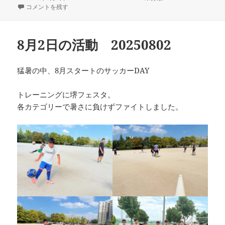
稿
堺フェスタ7位トーナメント に
成
テ
コメントを残す
日:
者
ゴ
リ
ー
8月2日の活動 20250802
猛暑の中、8月スタートのサッカーDAY
トレーニングに堺フェスタ。
各カテゴリーで暑さに負けずファイトしました。