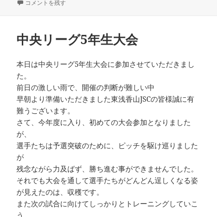
稿
夏の宮津合宿 に
成
テ
コメントを残す
日:
者
ゴ
リ
ー
中央リーグ5年生大会
本日は中央リーグ5年生大会に参加させていただきまし
た。
前日の激しい雨で、開催の判断が難しい中
早朝より準備いただきました東浅香山JSCの皆様誠に有
難うございます。
さて、今年度に入り、初めての大会参加となりました
が、
選手たちは予選突破のために、ピッチを駆け巡りました
が
残念ながら力及ばず、勝ち進む事ができませんでした。
それでも大会を通して選手たちがどんどん逞しくなる姿
が見えたのは、収穫です。
また次の試合に向けてしっかりとトレーニングしていこ
う。