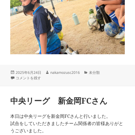
投
作
カ
2025年6月24日
nakamozusc2016
未分類
稿
中央リーグ5年生大会 に
成
テ
コメントを残す
日:
者
ゴ
リ
ー
中央リーグ 新金岡FCさん
本日は中央リーグを新金岡FCさんと行いました。
試合をしていただきましたチーム関係者の皆様ありがと
うございました。