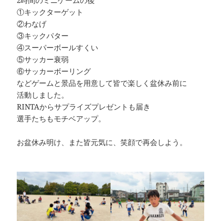
2時間のミニゲームの後
①キックターゲット
②わなげ
③キックパター
④スーパーボールすくい
⑤サッカー衰弱
⑥サッカーボーリング
などゲームと景品を用意して皆で楽しく盆休み前に
活動しました。
RINTAからサプライズプレゼントも届き
選手たちもモチベアップ。
お盆休み明け、また皆元気に、笑顔で再会しよう。