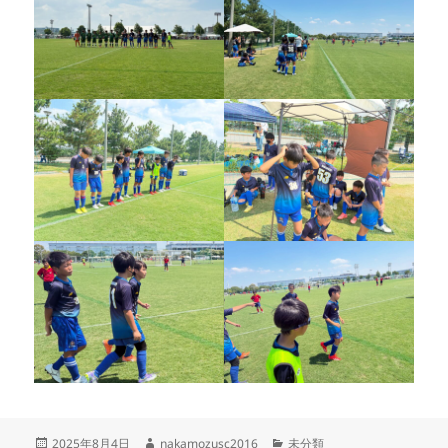
投
作
カ
2025年8月4日
nakamozusc2016
未分類