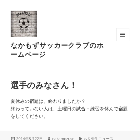
なかもずサッカークラブのホ
メニュ
ーとウ
ームページ
ィジェ
ット
選手のみなさん！
夏休みの宿題は、終わりましたか？
終わっていない人は、土曜日の試合・練習を休んで宿題
をしてください。
投
作
カ
2014年8月22日
nakamozusc
もり先生ニュース