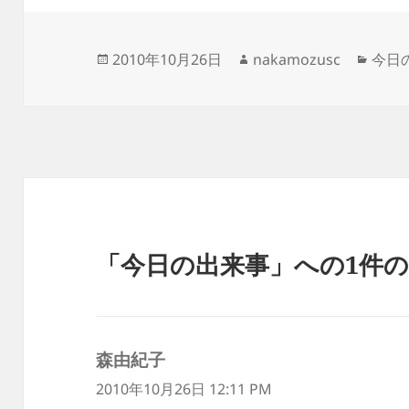
投
作
カ
2010年10月26日
nakamozusc
今日
稿
成
テ
日:
者
ゴ
リ
ー
「今日の出来事」への1件
森由紀子
よ
り:
2010年10月26日 12:11 PM