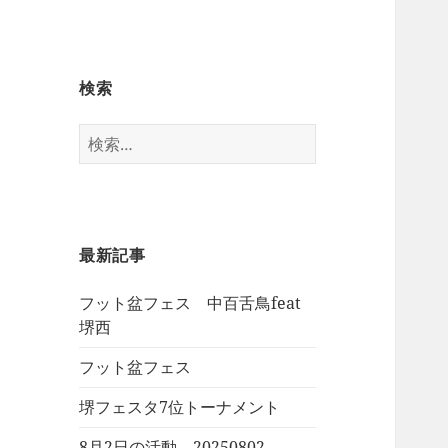
検索
検
索:
最新記事
フット盆フェス 中百舌鳥feat
堺西
フット盆フェス
堺フェスタ7位トーナメント
8月2日の活動 20250802