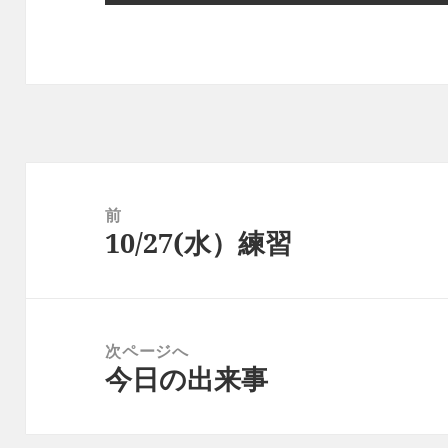
投
稿
前
10/27(水）練習
ナ
前
ビ
の
ゲ
投
ー
稿:
次ページへ
シ
今日の出来事
次
ョ
の
ン
投