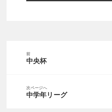
投
稿
前
中央杯
ナ
前
ビ
の
ゲ
投
ー
稿:
次ページへ
シ
中学年リーグ
次
ョ
の
ン
投