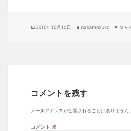
投
作
カ
2010年10月10日
nakamozusc
ＭＶ
稿
成
テ
日:
者
ゴ
リ
ー
コメントを残す
メールアドレスが公開されることはありません
コメント
※