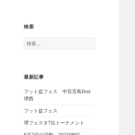
検索
検
索:
最新記事
フット盆フェス 中百舌鳥feat
堺西
フット盆フェス
堺フェスタ7位トーナメント
8月2日の活動 20250802