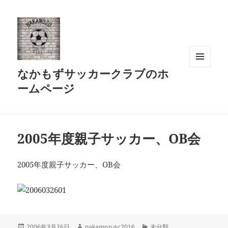
なかもずサッカークラブのホ
メニュ
ーとウ
ームページ
ィジェ
ット
2005年度親子サッカー、OB会
2005年度親子サッカー、OB会
投
作
カ
2006年3月26日
nakamozusc2016
未分類