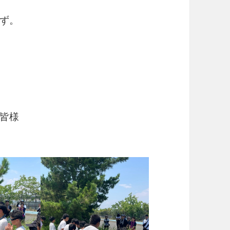
ず。
皆様