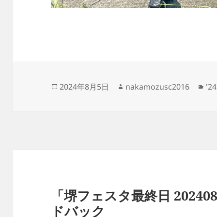
投
作
カ
2024年8月5日
nakamozusc2016
'
稿
成
テ
日:
者
ゴ
リ
ー
「堺フェスタ最終日 20240
ドバック