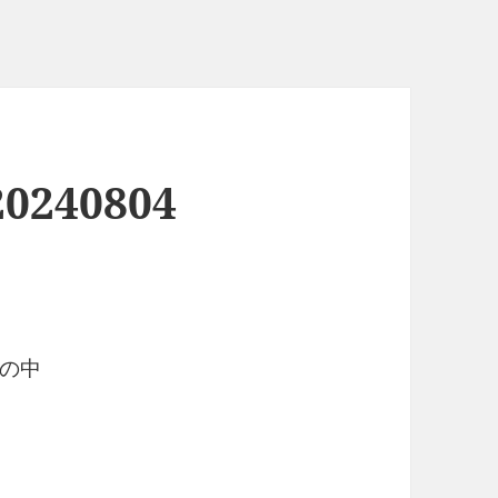
240804
の中