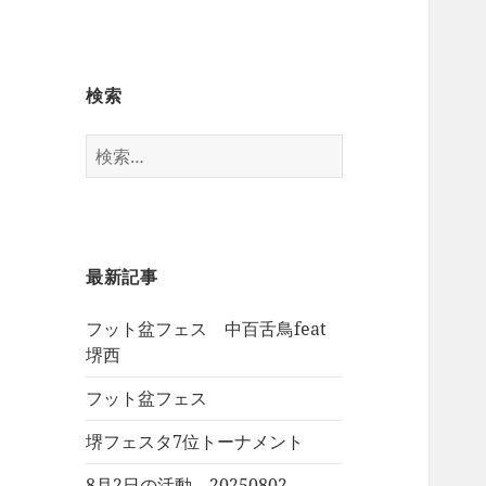
検索
検
索:
最新記事
フット盆フェス 中百舌鳥feat
堺西
フット盆フェス
堺フェスタ7位トーナメント
8月2日の活動 20250802