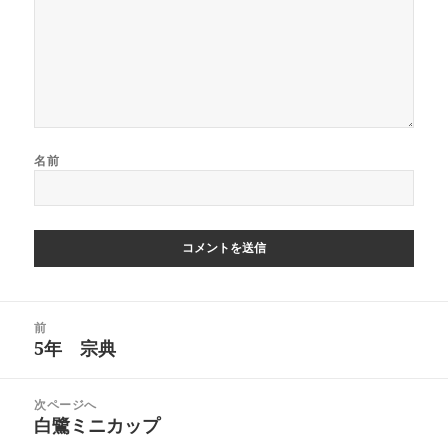
名前
投
前
稿
5年 宗典
前
ナ
の
ビ
投
次ページへ
ゲ
稿:
白鷺ミニカップ
次
ー