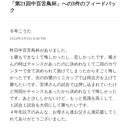
「第21回中百舌鳥杯」への3件のフィードバッ
ー
ク
６年こうた
よ
り:
2024年3月5日 8:48 PM
昨日中百舌鳥杯がありました。
１勝もできなくて悔しかったし、悲しかったです。榎さ
んの時はチャンスがあったのに決めれなくて二回のカウ
ンターで全て決められて負けてしまったからすごく悔し
かったです。次の白鷺のミニカップでは得点力を上げて
勝ちたいです。宮津さんの試合では押し込まれていたけ
ど何回かチャンスもあったから決めれなくて悔しかった
です。あと少ししかないけど、もっと意識を高くして、
１試合１試合を大切にして勝ちたいです。
４年生以下のみんな、お母さん達お父さん達応援してく
れてありがとうございました。