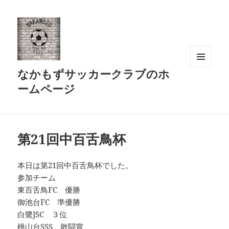
なかもずサッカークラブのホ
メニュ
ーとウ
ームページ
ィジェ
ット
第21回中百舌鳥杯
本日は第21回中百舌鳥杯でした。
参加チーム
東百舌鳥FC 優勝
御池台FC 準優勝
白鷺JSC ３位
桃山台SSS 敢闘賞