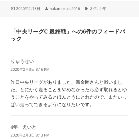
投
作
カ
2020年2月3日
nakamozusc2016
３年
,
４年
稿
成
テ
日:
者
ゴ
リ
「中央リーグC 最終戦」への6件のフィードバ
ー
ック
りゅうせい
よ
り:
2020年2月3日 8:16 PM
昨日中央リーグがありました、新金岡さんと戦いまし
た。とにかく走ることをやめなかったら必ず取れるとゆ
うことをやってみるとほんとうにとれたので、またいっ
ぱい走ってできるようになりたいです。
4年 えいと
よ
り:
2020年2月3日 8:13 PM