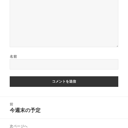
名前
投
前
稿
今週末の予定
前
ナ
の
ビ
投
次ページへ
ゲ