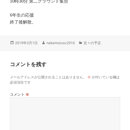
10時30分 第二グラウンド集合
6年生の応援
終了後解散。
投
作
カ
2019年3月1日
nakamozusc2016
近々の予定
稿
成
テ
日:
者
ゴ
リ
コメントを残す
ー
メールアドレスが公開されることはありません。
※
が付いている欄は
必須項目です
コメント
※