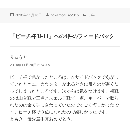
投
作
カ
2018年11月18日
nakamozusc2016
５年
稿
成
テ
日:
者
ゴ
リ
「ピーチ杯 U-11」への4件のフィードバック
ー
りゅうと
よ
り:
2018年11月20日 6:24 AM
ピーチ杯で悪かったところは、左サイドバックであがっ
ていたときに、カウンターが来るときに戻るのが遅くな
ってしまったところです。次からは気をつけます。初戦
の桃山台戦で三点とスエルテ戦で一点、キーパーで取ら
れたのは全て手にさわっていたのですごく悔しかったで
す。ピーチ杯で３位になれたので嬉しかったです。
ともき、優秀選手賞おめでとう。