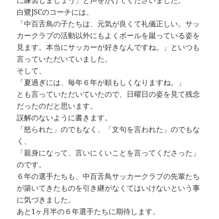
に練習しましょう」と声をかけてくださいました。
白鷺JSCのコーチには、
「中百舌鳥の子たちは、元気が良くて礼儀正しい。サッ
カークラブの活動以外にもよくボールを蹴っている姿を
見ます。本当にサッカーが好きなんですね。」といつも
言っていただいていました。
そして、
「夏過ぎには、毎年６年が頼もしくなりますね。」
とも言っていただいていたので、日曜日の姿を見て残念
だったのだと思います。
誤解のないように書きます。
「怒られた」のでもなく、「文句を言われた」のでもな
く、
「親身になって、言いにくいことを言ってくださった」
のです。
６年の選手たちも、中百舌鳥サッカークラブの先輩たち
が築いてきたものを引き継がなくてはいけないという事
に気づきました。
あと1ヶ月半の６年選手たちに期待します。