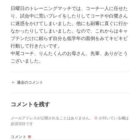
ー
日曜日のトレーニングマッチでは、コーチ一人に任せた
シ
り、試合中に荒いプレイをしたりしてコーチや白鷺さん
ョ
ン
に迷惑をかけてしまいました。他にも副審に直ぐに行か
なかったりしてしまいました。なので、これからはキャ
プテンだけに頼らず自分も低学年の面倒をみてキビキビ
行動して行きたいです。
中尾コーチ、りんたくんのお母さん、先輩、ありがとう
ございました。
コ
過去のコメント
メ
ン
ト
コメントを残す
ナ
ビ
ゲ
メールアドレスが公開されることはありません。
※
が付いている欄は
ー
必須項目です
シ
ョ
コメント
※
ン