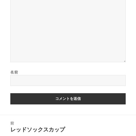
名前
投
前
稿
レッドソックスカップ
前
ナ