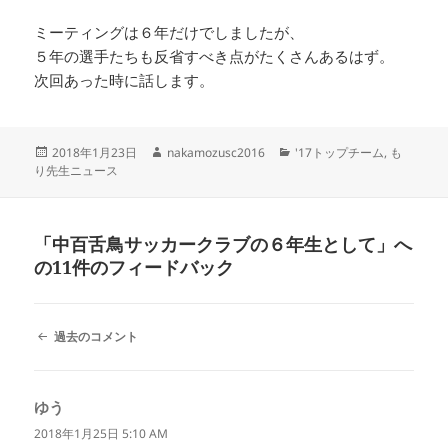
ミーティングは６年だけでしましたが、
５年の選手たちも反省すべき点がたくさんあるはず。
次回あった時に話します。
投
作
カ
2018年1月23日
nakamozusc2016
'17トップチーム
,
も
稿
成
テ
り先生ニュース
日:
者
ゴ
リ
ー
「中百舌鳥サッカークラブの６年生として」へ
の11件のフィードバック
コ
過去のコメント
メ
ン
ト
ゆう
よ
ナ
ビ
り:
2018年1月25日 5:10 AM
ゲ