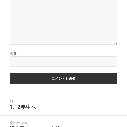
名前
投
前
稿
1、2年生へ
前
ナ
の
ビ
投
次ページへ
ゲ