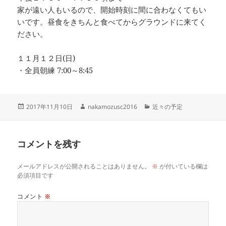
家が遠い人もいるので、開始時刻に間に合わなくてもい
いです。昼食をきちんと食べてからグラウンドに来てく
ださい。
１１月１２日(日)
・全員朝練 7:00～8:45
投
作
カ
2017年11月10日
nakamozusc2016
近々の予定
稿
成
テ
日:
者
ゴ
リ
コメントを残す
ー
メールアドレスが公開されることはありません。
※
が付いている欄は
必須項目です
コメント
※