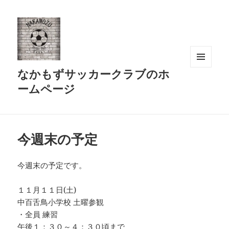
なかもずサッカークラブのホ
メニュ
ーとウ
ームページ
ィジェ
ット
今週末の予定
今週末の予定です。
１１月１１日(土)
中百舌鳥小学校 土曜参観
・全員 練習
午後１：３０～４：３０頃まで