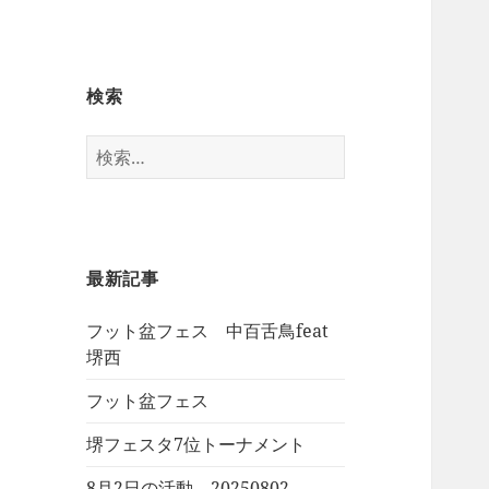
検索
検
索:
最新記事
フット盆フェス 中百舌鳥feat
堺西
フット盆フェス
堺フェスタ7位トーナメント
8月2日の活動 20250802