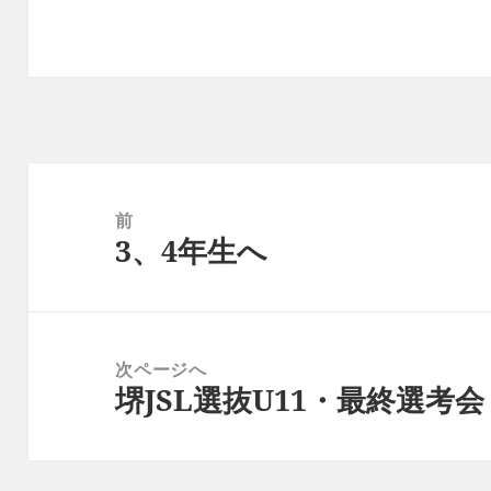
投
稿
前
3、4年生へ
ナ
前
ビ
の
ゲ
投
ー
稿:
次ページへ
シ
堺JSL選抜U11・最終選考会
次
ョ
の
ン
投