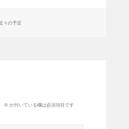
カ
近々の予定
テ
ゴ
リ
ー
。
※
が付いている欄は必須項目です