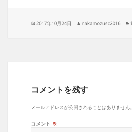
投
作
2017年10月24日
nakamozusc2016
稿
成
日:
者
コメントを残す
メールアドレスが公開されることはありません
コメント
※