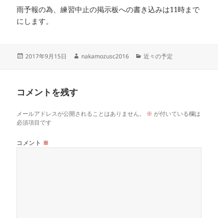
雨予報の為、練習中止の掲示板への書き込みは11時まで
にします。
投
作
カ
2017年9月15日
nakamozusc2016
近々の予定
稿
成
テ
日:
者
ゴ
リ
コメントを残す
ー
メールアドレスが公開されることはありません。
※
が付いている欄は
必須項目です
コメント
※