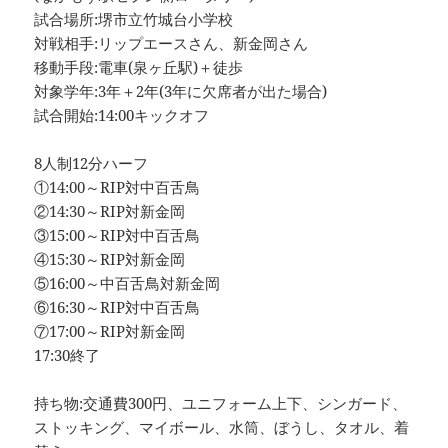
試合場所:堺市立竹城台小学校
対戦相手:リップエースさん、新金岡さん
移動手段:電車(泉ヶ丘駅)＋徒歩
対象学年:3年＋2年(3年に欠席者が出た場合)
試合開始:14:00キックオフ
8人制12分ハーフ
①14:00～RIP対中百舌鳥
②14:30～RIP対新金岡
③15:00～RIP対中百舌鳥
④15:30～RIP対新金岡
⑤16:00～中百舌鳥対新金岡
⑥16:30～RIP対中百舌鳥
⑦17:00～RIP対新金岡
17:30終了
持ち物:交通費300円、ユニフォーム上下、シンガード、
ストッキング、マイボール、水筒、ぼうし、タオル、着