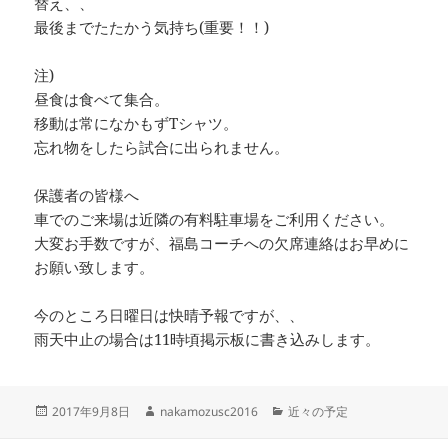
替え、、
最後までたたかう気持ち(重要！！)
注)
昼食は食べて集合。
移動は常になかもずTシャツ。
忘れ物をしたら試合に出られません。
保護者の皆様へ
車でのご来場は近隣の有料駐車場をご利用ください。
大変お手数ですが、福島コーチへの欠席連絡はお早めに
お願い致します。
今のところ日曜日は快晴予報ですが、、
雨天中止の場合は11時頃掲示板に書き込みします。
投
作
カ
2017年9月8日
nakamozusc2016
近々の予定
稿
成
テ
日:
者
ゴ