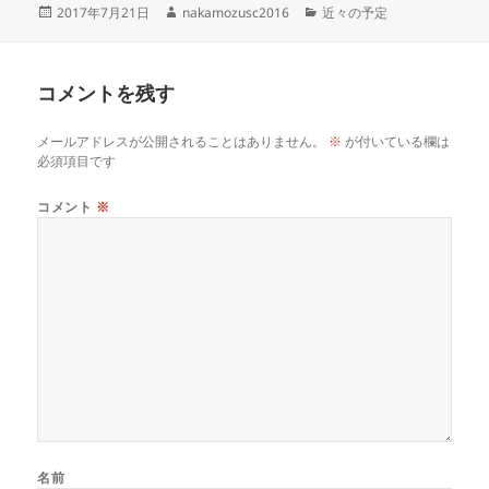
投
作
カ
2017年7月21日
nakamozusc2016
近々の予定
稿
成
テ
日:
者
ゴ
リ
コメントを残す
ー
メールアドレスが公開されることはありません。
※
が付いている欄は
必須項目です
コメント
※
名前