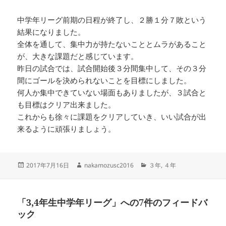
中学年リーグ前期の日程が終了し、２勝１分７敗という
結果になりました。
全体を通して、集中力が持たないこととムラがあること
が、大きな課題だと感じています。
昨日の試合では、試合開始後３分間集中して、その３分
間にゴールを決められないことを目標にしました。
何人か集中できていない場面もありましたが、３試合と
も目標はクリア出来ました。
これからも徐々に課題をクリアしていき、いい試合が出
来るように頑張りましょう。
投
作
カ
2017年7月16日
nakamozusc2016
３年
,
４年
稿
成
テ
日:
者
ゴ
リ
「3,4年生中学年リーグ」への7件のフィードバ
ー
ック