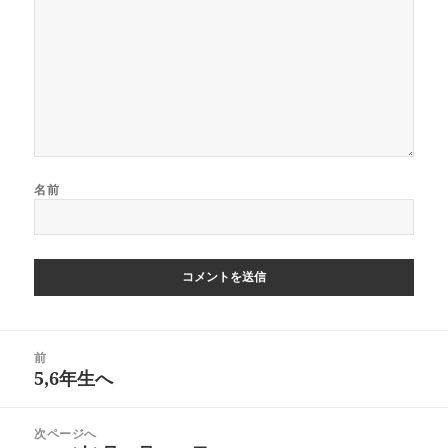
名前
投
前
稿
5,6年生へ
前
ナ
の
ビ
投
次ページへ
ゲ