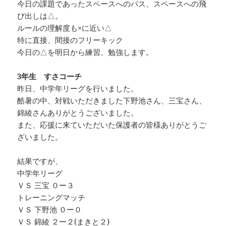
今日の課題であったスペースへのパス、スペースへの飛
び出しは△。
ルールの理解度も×に近い△
特に直接、間接のフリーキック
今日の△を明日から練習、勉強します。
3年生 すさコーチ
昨日、中学年リーグを行いました。
酷暑の中、対戦いただきました下野池さん、三宝さん、
錦綾さんありがとうございました。
また、応援に来ていただいた保護者の皆様ありがとうご
ざいました。
結果ですが、
中学年リーグ
ＶＳ 三宝 ０ー３
トレーニングマッチ
ＶＳ 下野池 ０ー０
ＶＳ 錦綾 ２ー２(まきと２)