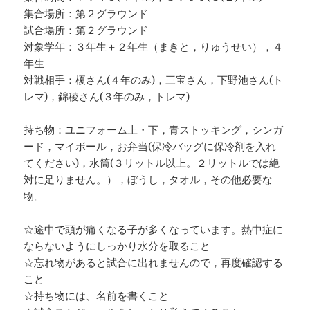
集合場所：第２グラウンド
試合場所：第２グラウンド
対象学年：３年生＋２年生（まきと，りゅうせい），４
年生
対戦相手：榎さん(４年のみ)，三宝さん，下野池さん(ト
レマ)，錦稜さん(３年のみ，トレマ)
持ち物：ユニフォーム上・下，青ストッキング，シンガ
ード，マイボール，お弁当(保冷バッグに保冷剤を入れ
てください)，水筒(３リットル以上。２リットルでは絶
対に足りません。），ぼうし，タオル，その他必要な
物。
☆途中で頭が痛くなる子が多くなっています。熱中症に
ならないようにしっかり水分を取ること
☆忘れ物があると試合に出れませんので，再度確認する
こと
☆持ち物には、名前を書くこと