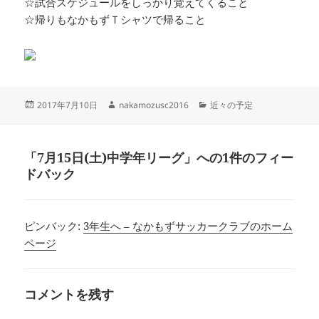
☆試合スケジュールをしっかり覚えてくること
☆帰りもなかもずＴシャツで帰ること
投
作
カ
2017年7月10日
nakamozusc2016
近々の予定
稿
成
テ
日:
者
ゴ
リ
「7月15日(土)中学年リーグ」への1件のフィー
ー
ドバック
ピンバック:
3年生へ – なかもずサッカークラブのホーム
ページ
コメントを残す