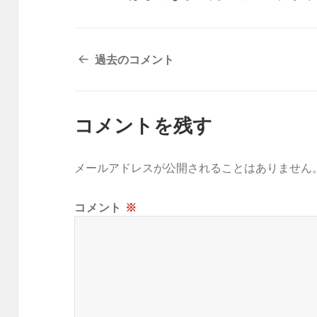
コ
過去のコメント
メ
ン
ト
コメントを残す
ナ
ビ
ゲ
メールアドレスが公開されることはありません
ー
シ
コメント
※
ョ
ン