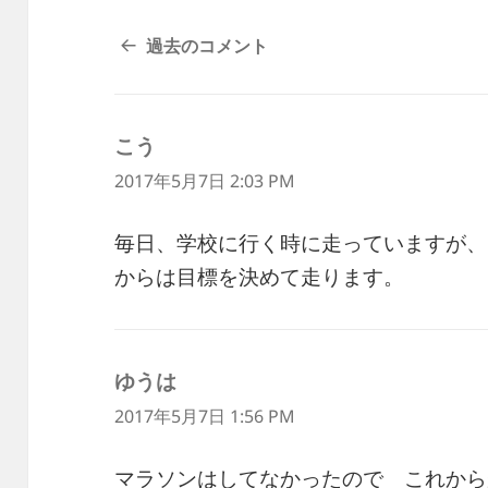
コ
過去のコメント
メ
ン
ト
こう
よ
ナ
ビ
り:
2017年5月7日 2:03 PM
ゲ
ー
毎日、学校に行く時に走っていますが、
シ
からは目標を決めて走ります。
ョ
ン
ゆうは
よ
り:
2017年5月7日 1:56 PM
マラソンはしてなかったので これから