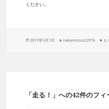
ください。
投
作
カ
2017年5月1日
nakamozusc2016
も
稿
成
テ
日:
者
ゴ
リ
ー
「走る！」への42件のフィ