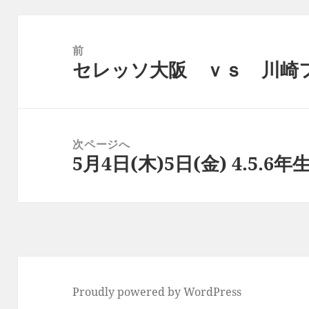
投
稿
前
セレッソ大阪 ｖｓ 川崎
ナ
前
ビ
の
ゲ
投
ー
稿:
次ページへ
シ
5月4日(木)5日(金) 4.5.6
次
ョ
の
ン
投
稿:
Proudly powered by WordPress