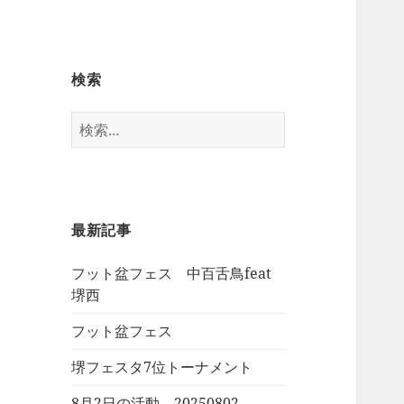
検索
検
索:
最新記事
フット盆フェス 中百舌鳥feat
堺西
フット盆フェス
堺フェスタ7位トーナメント
8月2日の活動 20250802