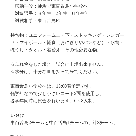
移動手段：徒歩で東百舌鳥小学校へ
対象選手：３年生、2年生、(1年生)
対戦相手：東百舌鳥FC
持ち物：ユニフォーム上・下・ストッキング・シンガー
ド・マイボール・軽食（おにぎりやパンなど）・水筒・
ぼうし・タオル・着替え，その他必要な物。
☆忘れ物をした場合、試合に出場出来ません。
☆水分は、十分な量を持って来てください。
東百舌鳥小学校へは、13:00着予定です。
低学年なので少し小さいコート2面を使用し、
各学年同時に試合を行います。6～8人制。
U-９は、
東百舌鳥2チームと中百舌鳥1チームの、計3チーム、