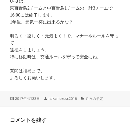
U-８は、
東百舌鳥2チームと中百舌鳥1チームの、計3チームで
16:00には終了します。
1年生、元気一杯に出来るかな？
明るく・楽しく・元気よく！で、マナーやルールを守っ
て
遠征をしましょう。
特に移動時は、交通ルールを守って安全にね。
質問は福島まで、
よろしくお願いします。
投
作
カ
2017年4月28日
nakamozusc2016
近々の予定
稿
成
テ
日:
者
ゴ
リ
コメントを残す
ー