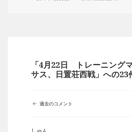
稿
成
日:
者
「4月22日 トレーニング
サス、日置荘西戦」への2
コ
過去のコメント
メ
ン
ト
しゅん
よ
ナ