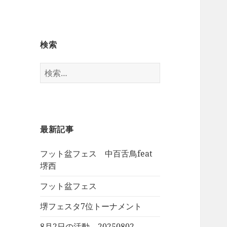
検索
検
索:
最新記事
フット盆フェス 中百舌鳥feat
堺西
フット盆フェス
堺フェスタ7位トーナメント
8月2日の活動 20250802