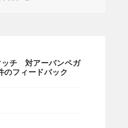
テ
ゴ
リ
ー
マッチ 対アーバンペガ
3件のフィードバック