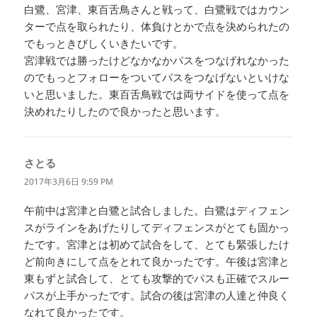
白鷺、宮津、東百舌鳥さんと戦って、白鷺戦ではカウン
ターで点を取られたり、体負けとかで点を決められたの
でもっときびしくいきたいです。
宮津戦では勝ったけどなかなかパスをつなげれなかった
のでもっとフォローをついてパスをつなげないといけな
いと思いました。東百舌鳥戦では両サイドを使って点を
決めれたりしたので良かったと思います。
さとる
よ
り:
2017年3月6日 9:59 PM
午前中は宮津と白鷺と試合しました。白鷺はディフェン
スがラインをあげたりしてディフェンスがとても固かっ
たです。宮津とは初めて試合をして、とても緊張したけ
ど前向きにして点をとれて良かったです。午後は宮津と
東もずと試合して、とても攻撃的でパスも正確でスルー
パスが上手かったです。試合の後は宮津の人達と仲良く
なれて良かったです。