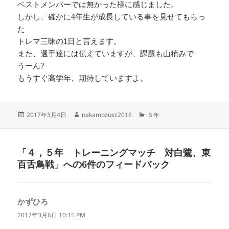
ベストメンバーでは無かった様に感じました。
しかし、確かに4年生が成長している事を見せてもらっ
た
トレマ三昧の1日と言えます。
また、選手達には伝えていますが、課題も山積みで
うーん?
もうすぐ高学年、期待していますよ。
投
作
カ
2017年3月4日
nakamozusc2016
５年
稿
成
テ
日:
者
ゴ
リ
「４，５年 トレーニングマッチ 対白鷺、東
ー
百舌鳥戦」への6件のフィードバック
かずひろ
よ
り:
2017年3月6日 10:15 PM