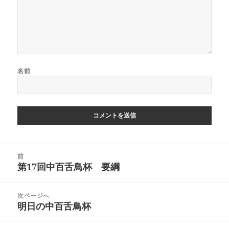
名前
投
前
稿
第17回中百舌鳥杯 要綱
前
ナ
の
ビ
投
次ページへ
ゲ
稿:
明日の中百舌鳥杯
次
ー
の
シ