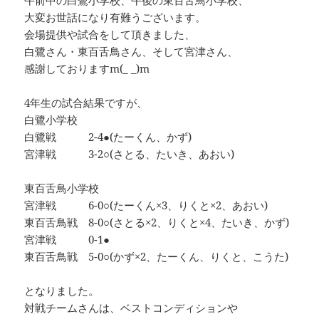
午前中の白鷺小学校、午後の東百舌鳥小学校、
大変お世話になり有難うございます。
会場提供や試合をして頂きました、
白鷺さん・東百舌鳥さん、そして宮津さん、
感謝しておりますm(_ _)m
4年生の試合結果ですが、
白鷺小学校
白鷺戦 2-4●(たーくん、かず)
宮津戦 3-2○(さとる、たいき、あおい)
東百舌鳥小学校
宮津戦 6-0○(たーくん×3、りくと×2、あおい)
東百舌鳥戦 8-0○(さとる×2、りくと×4、たいき、かず)
宮津戦 0-1●
東百舌鳥戦 5-0○(かず×2、たーくん、りくと、こうた)
となりました。
対戦チームさんは、ベストコンディションや