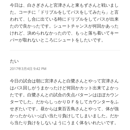
今日は、白さぎさんと宮津さんと東もずさんと戦いまし
た。コーチに「ドリブルをしてパスをしてみたら」と言
われて、し合に出ている時にドリブルをしてパスが出来
たので良かったです。シュートチャンスが何回かあった
けれど、決められなかったので、もっと落ち着いてキー
パーが取れないところにシュートをしたいです。
たい
よ
り:
2017年3月4日 9:42 PM
今日の試合は朝に宮津さんと白鷺さんとやって宮津さん
はパス回しがうまかったけど何回かカット出来てよかっ
たです。白鷺さんとの試合の失点パターンはほぼカウン
ターでした。だからしっかりＤＦをしてカウンターをふ
せぎたいです。昼からは東百舌鳥さんとやって、体が強
かったからいっぱい当たり負けしてしまいました。だか
ら当たり負けをしないようにうまく体をいれたいです。