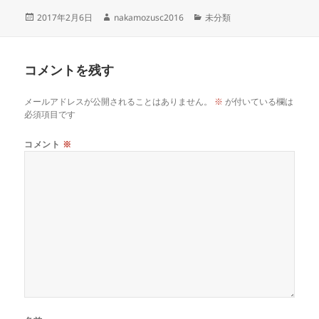
投
作
カ
2017年2月6日
nakamozusc2016
未分類
稿
成
テ
日:
者
ゴ
リ
コメントを残す
ー
メールアドレスが公開されることはありません。
※
が付いている欄は
必須項目です
コメント
※