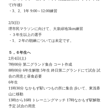
て(午後)
・3、2、1年 9:00～12:00練習
2/5(日)
堺市民マラソンに向けて、大泉緑地3km練習
・３年生以上の選手
・1、２年の朝練については未定です。
５，６年生へ
2月4日(土)
7時00分 第二グランド集合 コート作成
8時00分 6年生解散 5年生 終日第二グランドにて試合 試
合の用意と昼食必要
6年生
11時30分 なかもず駅いつもの所に集合 歩いて、東浅香
山に移動
13時から16時 トレーニングマッチ 17時なかもず駅解散
予定 試合の用意