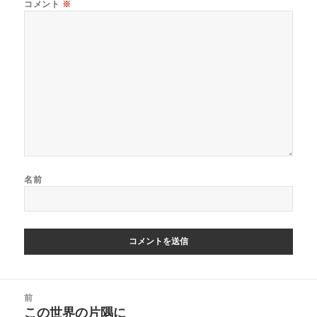
コメント
※
名前
投
前
稿
この世界の片隅に
前