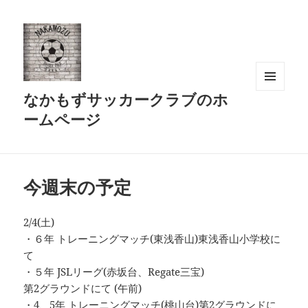
なかもずサッカークラブのホ
メニュ
ーとウ
ームページ
ィジェ
ット
今週末の予定
2/4(土)
・６年 トレーニングマッチ(東浅香山)東浅香山小学校に
て
・５年 JSLリーグ(赤坂台、Regate三宝)
第2グラウンドにて (午前)
・4、5年 トレーニングマッチ(桃山台)第2グラウンドに