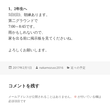
1、2年生へ
5日(日)、朝練あります。
第二グラウンドで
7:00～8:45です。
雨かもしれないので、
家を出る前に掲示板を見てくださいね。
よろしくお願いします。
投
作
カ
2017年2月1日
nakamozusc2016
近々の予定
稿
成
テ
日:
者
ゴ
リ
コメントを残す
ー
メールアドレスが公開されることはありません。
※
が付いている欄は
必須項目です