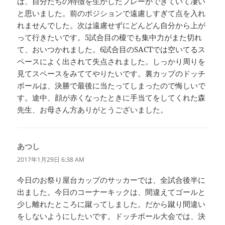
は、自分たちの特徴を生かしたプレーができていて凄い
と思いました。前のポジションで遠慮しすぎて点を入れ
れませんでした。次は遠慮せずにどんどん自分から上が
って行きたいです。5試合目の榎でも集中力がまた切れ
て、おいつかれました。6試合目のSACTでは空いてるス
ペースによく出されて失点されました。しっかり周りを
見てスペースをみててやりたいです。裏カップのドッチ
ボールは、決勝で最後に当たってしまったので悔しいで
す。途中、顔が赤くなったときに手当てをしてくれた森
先生、お母さん方ありがとうございました。
あつし
よ
り:
2017年1月29日 6:38 AM
今日のお祭り屋台カップのサッカーでは、全試合後半に
出ました。今日のコーナーキックは、間違えてゴールと
少し離れたところに蹴ってしました。だから蹴り間違い
をしないようにしたいです。ドッチボール大会では、決