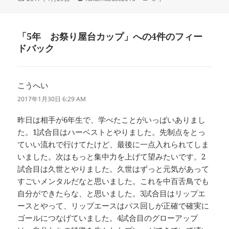
稿
成
テ
日:
者
ゴ
リ
「5年 お祭り屋台カップ」への4件のフィー
ー
ドバック
こうへい
よ
り:
2017年1月30日 6:29 AM
昨日は相手が6年生で、学べたことがいっぱいありまし
た。1試合目はハーベストとやりました。先制点をとっ
ていい流れで行けてたけど、最後に一点入れられてしま
いました。次はもっと集中力を上げて望みたいです。2
試合目は久世とやりました。久世はずっと元気があって
すごいメンタルだなと思いました。これを中百舌鳥でも
自分ができたらな、と思いました。3試合目はリップエ
ースとやって、リップエースはパス回しが正確で確実に
ゴールにつなげていました。4試合目のグローアップ