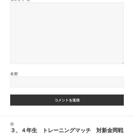
名前
投
前
稿
３、４年生 トレーニングマッチ 対新金岡戦
前
ナ