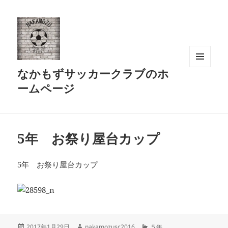
なかもずサッカークラブのホ
メニュ
ーとウ
ームページ
ィジェ
ット
5年 お祭り屋台カップ
5年 お祭り屋台カップ
投
作
カ
2017年1月29日
nakamozusc2016
５年