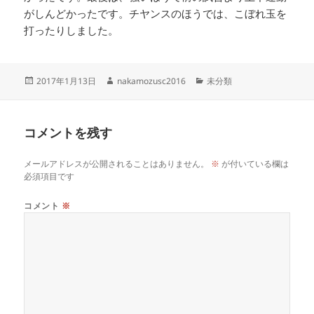
がしんどかったです。チヤンスのほうでは、こぼれ玉を
打ったりしました。
投
作
カ
2017年1月13日
nakamozusc2016
未分類
稿
成
テ
日:
者
ゴ
リ
コメントを残す
ー
メールアドレスが公開されることはありません。
※
が付いている欄は
必須項目です
コメント
※