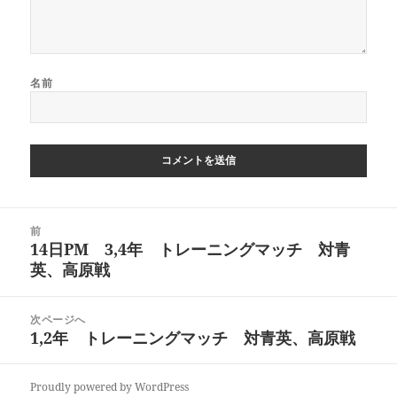
名前
投
前
稿
14日PM 3,4年 トレーニングマッチ 対青
前
ナ
英、高原戦
の
ビ
投
ゲ
稿:
次ページへ
ー
1,2年 トレーニングマッチ 対青英、高原戦
次
シ
の
ョ
投
ン
Proudly powered by WordPress