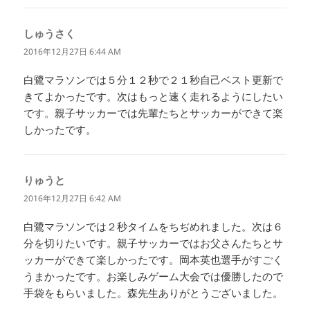
ン
ト
しゅうさく
よ
ナ
ビ
り:
2016年12月27日 6:44 AM
ゲ
ー
白鷺マラソンでは５分１２秒で２１秒自己ベスト更新で
シ
きてよかったです。次はもっと速く走れるようにしたい
ョ
ン
です。親子サッカーでは先輩たちとサッカーができて楽
しかったです。
りゅうと
よ
り:
2016年12月27日 6:42 AM
白鷺マラソンでは２秒タイムをちぢめれました。次は６
分を切りたいです。親子サッカーではお父さんたちとサ
ッカーができて楽しかったです。岡本英也選手がすごく
うまかったです。お楽しみゲーム大会では優勝したので
手袋をもらいました。森先生ありがとうございました。