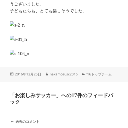
うございました。
子どもたちも、とても楽しそうでした。
投
作
カ
2016年12月25日
nakamozusc2016
'16トップチーム
稿
成
テ
日:
者
ゴ
リ
「お楽しみサッカー」への17件のフィードバ
ー
ック
コ
過去のコメント
メ