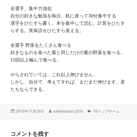
全選手、集中力強化
自分の好きな勉強を毎日、机に座って30分集中する
漢字をひたすら書く。本を集中して読む。計算をひたす
らする。英単語をひたすら覚える。
全選手 野菜をたくさん食べる
好きなものを食べた量と同じだけの量の野菜を食べる。
15回以上噛んで食べる。
やらされていては、これ以上伸びません。
しかし、自分で、考えてすれば、まだまだ伸びます。君
たちならできる。
投
作
カ
2016年11月29日
nakamozusc2016
'16トップチーム
稿
成
テ
日:
者
ゴ
リ
コメントを残す
ー