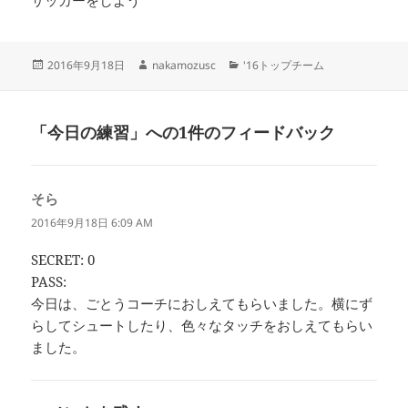
投
作
カ
2016年9月18日
nakamozusc
'16トップチーム
稿
成
テ
日:
者
ゴ
リ
「今日の練習」への1件のフィードバック
ー
そら
よ
り:
2016年9月18日 6:09 AM
SECRET: 0
PASS:
今日は、ごとうコーチにおしえてもらいました。横にず
らしてシュートしたり、色々なタッチをおしえてもらい
ました。