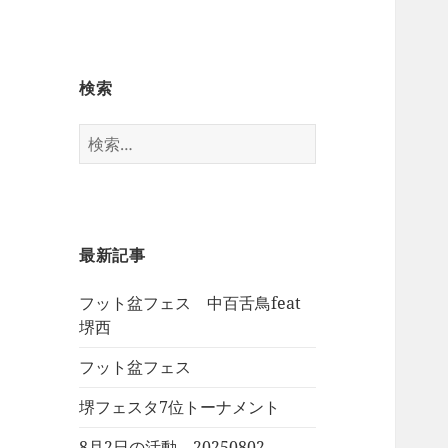
検索
検
索:
最新記事
フット盆フェス 中百舌鳥feat
堺西
フット盆フェス
堺フェスタ7位トーナメント
8月2日の活動 20250802