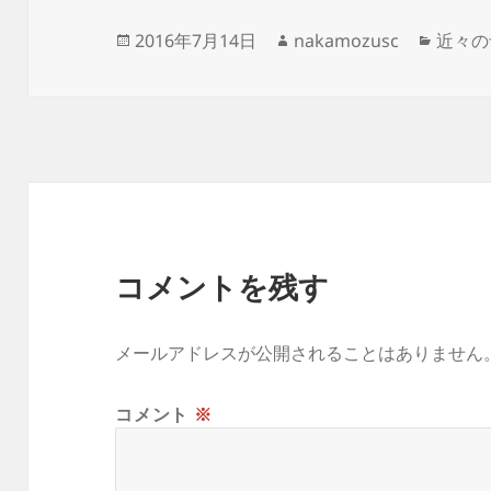
投
作
カ
2016年7月14日
nakamozusc
近々の
稿
成
テ
日:
者
ゴ
リ
ー
コメントを残す
メールアドレスが公開されることはありません
コメント
※