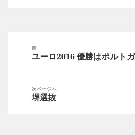
投
稿
前
ユーロ2016 優勝はポルト
ナ
前
ビ
の
ゲ
投
ー
稿:
次ページへ
シ
堺選抜
次
ョ
の
ン
投
稿: