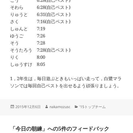
そわら 6:28(自己ベスト)
りゅうと 6:31(自己ベスト)
さく 7:16(自己ベスト)
しゅんと 7:19
ゆうご 7:26
そう 7:28
そうたろう 7:28(自己ベスト)
りく 8:00
しゅうすけ 8:05
1，2年生は，毎日遊ぶときもいっぱい走って，白鷺マラ
ソンでは毎回自己ベストを出せるよう頑張りましょう。
投
作
カ
2015年12月6日
nakamozusc
'15トップチーム
稿
成
テ
日:
者
ゴ
リ
「今日の朝練」への5件のフィードバック
ー