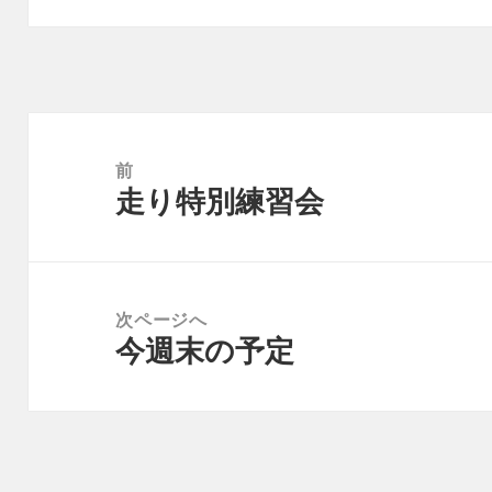
投
稿
前
走り特別練習会
ナ
前
ビ
の
ゲ
投
ー
稿:
次ページへ
シ
今週末の予定
次
ョ
の
ン
投
稿: