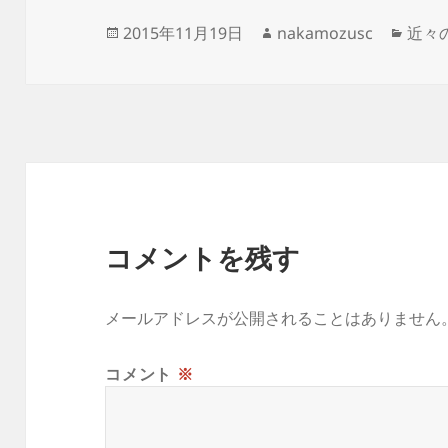
投
作
カ
2015年11月19日
nakamozusc
近々
稿
成
テ
日:
者
ゴ
リ
ー
コメントを残す
メールアドレスが公開されることはありません
コメント
※