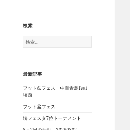
検索
検
索:
最新記事
フット盆フェス 中百舌鳥feat
堺西
フット盆フェス
堺フェスタ7位トーナメント
8月2日の活動 20250802