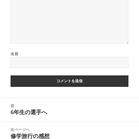
名前
投
前
稿
6年生の選手へ
前
ナ
の
ビ
投
次ページへ
ゲ
稿:
修学旅行の感想
次
ー