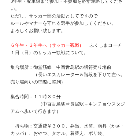
3年生・配車係まで参加・不参加を必ず連絡してくださ
い。
ただし、サッカー部の活動としてですので
ルールやマナーを守れる選手が参加してください。
よろしくお願い致します。
６年生・３年生へ（サッカー観戦）
ふくしまコーチ
１日（日）のサッカー観戦について。
集合場所：御堂筋線 中百舌鳥駅の切符売り場前
（長いエスカレーター＆階段を下りて左へ。
売り場向いの壁際に整列）
集合時間：１１時３０分
（中百舌鳥駅⇒長居駅→キンチョウスタジ
アムへ歩いて行きます）
持ち物：交通費￥３００、弁当、水筒、雨具（かさ・
カッパ）、おやつ、タオル、着替え、ポリ袋、