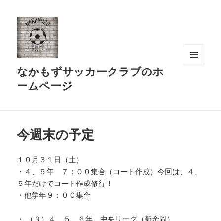
なかもずサッカークラブのホ
メニュ
ーとウ
ームページ
ィジェ
ット
今週末の予定
１０月３１日（土）
・４、５年 ７：００集合（コート作成）今回は、４、
５年だけでコート作成修行！
・他学年９：００集合
・ （３）４、５、６年 中央リーグ（新金岡）