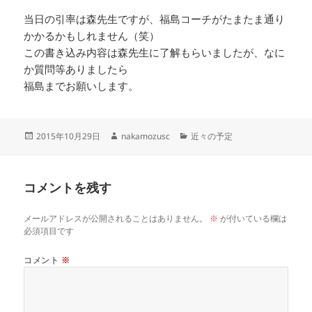
当日の引率は森先生ですが、福島コーチがたまたま通り
かかるかもしれません（笑）
この書き込み内容は森先生に了解もらいましたが、なに
か質問等ありましたら
福島までお願いします。
投
作
カ
2015年10月29日
nakamozusc
近々の予定
稿
成
テ
日:
者
ゴ
リ
コメントを残す
ー
メールアドレスが公開されることはありません。
※
が付いている欄は
必須項目です
コメント
※