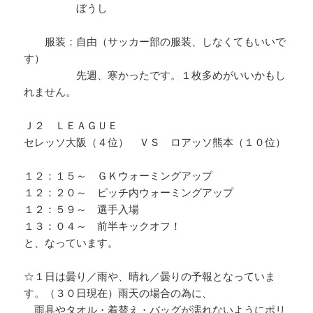
ぼうし
服装：自由（サッカー部の服装、しなくてもいいで
す）
先週、寒かったです。１枚多めがいいかもし
れません。
Ｊ２ ＬＥＡＧＵＥ
セレッソ大阪（４位） ＶＳ ロアッソ熊本（１０位）
１２：１５～ ＧＫウォーミングアップ
１２：２０～ ピッチ内ウォーミングアップ
１２：５９～ 選手入場
１３：０４～ 前半キックオフ！
と、なっています。
☆１日は曇り／雨や、晴れ／曇りの予報となっていま
す。（３０日現在）雨天の場合の為に、
雨具やタオル・着替え・バッグが濡れないようにポリ