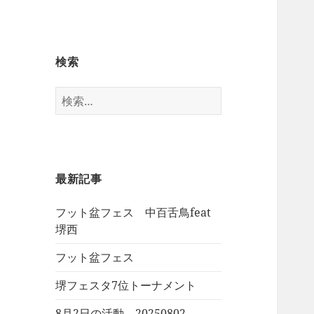
検索
検
索:
最新記事
フット盆フェス 中百舌鳥feat
堺西
フット盆フェス
堺フェスタ7位トーナメント
8月2日の活動 20250802