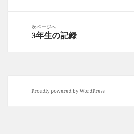
ゲ
投
ー
稿:
シ
次ページへ
ョ
3年生の記録
次
ン
の
投
稿:
Proudly powered by WordPress