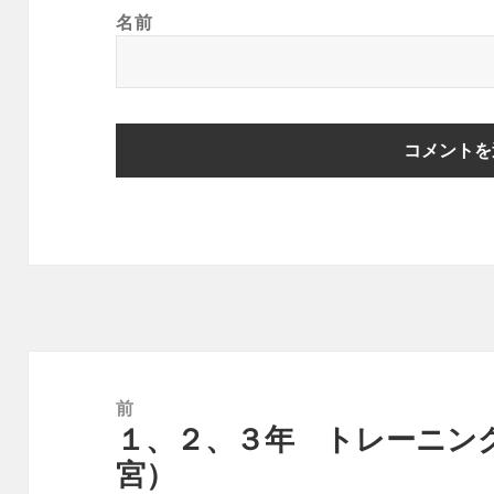
名前
投
稿
前
１、２、３年 トレーニン
ナ
前
宮）
ビ
の