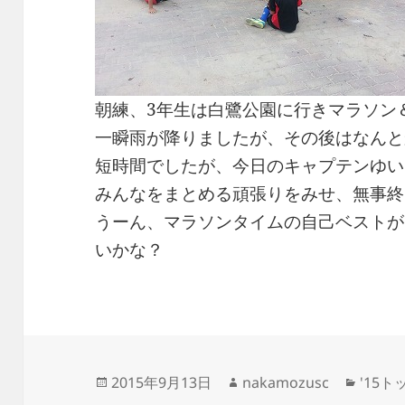
朝練、3年生は白鷺公園に行きマラソン
一瞬雨が降りましたが、その後はなんと
短時間でしたが、今日のキャプテンゆい
みんなをまとめる頑張りをみせ、無事終
うーん、マラソンタイムの自己ベストが
いかな？
投
作
カ
2015年9月13日
nakamozusc
'15
稿
成
テ