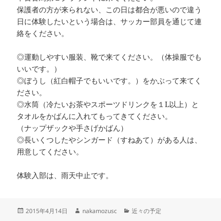
保護者の方が来られない、この日は都合が悪いので違う
日に体験したいという場合は、サッカー部員を通じて連
絡をください。
◎運動しやすい服装、靴で来てください。（体操服でも
いいです。）
◎ぼうし（紅白帽子でもいいです。）をかぶって来てく
ださい。
◎水筒（冷たいお茶やスポーツドリンクを１L以上）と
タオルをかばんに入れてもってきてください。
（ナップザックや手さげかばん）
◎長いくつしたやシンガード（すねあて）がある人は、
用意してください。
体験入部は、雨天中止です。
投
作
カ
2015年4月14日
nakamozusc
近々の予定
稿
成
テ