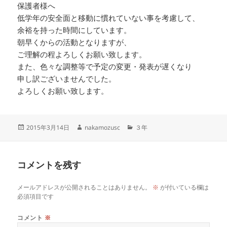
保護者様へ
低学年の安全面と移動に慣れていない事を考慮して、
余裕を持った時間にしています。
朝早くからの活動となりますが、
ご理解の程よろしくお願い致します。
また、色々な調整等で予定の変更・発表が遅くなり
申し訳ございませんでした。
よろしくお願い致します。
投
作
カ
2015年3月14日
nakamozusc
３年
稿
成
テ
日:
者
ゴ
リ
コメントを残す
ー
メールアドレスが公開されることはありません。
※
が付いている欄は
必須項目です
コメント
※