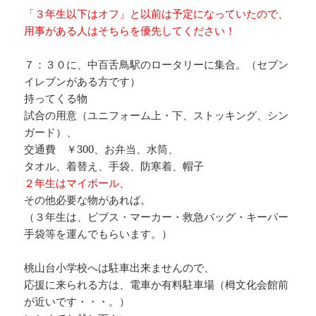
「３年生以下はオフ」と以前は予定になっていたので、
用事がある人はそちらを優先してください！
７：３０に、中百舌鳥駅のロータリーに集合。（セブン
イレブンがある方です）
持ってくる物
試合の用意（ユニフォーム上・下、ストッキング、シン
ガード）、
交通費 ￥300、お弁当、水筒、
タオル、着替え、手袋、防寒着、帽子
２年生はマイボール、
その他必要な物があれば。
（３年生は、ビブス・マーカー・救急バッグ・キーパー
手袋等を運んでもらいます。）
桃山台小学校へは駐車出来ませんので、
応援に来られる方は、電車か有料駐車場（栂文化会館前
が近いです・・・。）