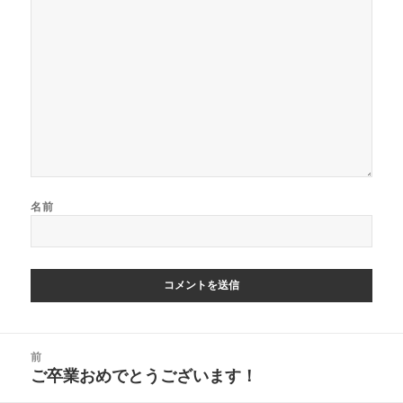
名前
投
前
稿
ご卒業おめでとうございます！
前
ナ
の