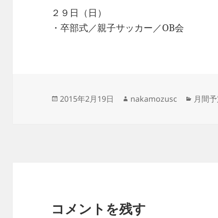
２９日（日）
・卒部式／親子サッカー／OB会
投
作
カ
2015年2月19日
nakamozusc
月間予
稿
成
テ
日:
者
ゴ
リ
ー
コメントを残す