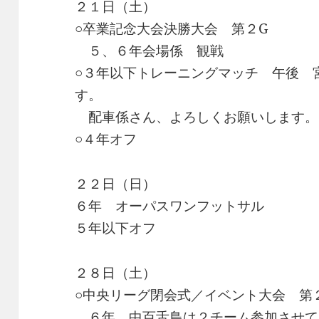
２１日（土）
○卒業記念大会決勝大会 第２G
５、６年会場係 観戦
○３年以下トレーニングマッチ 午後 
す。
配車係さん、よろしくお願いします。
○４年オフ
２２日（日）
６年 オーパスワンフットサル
５年以下オフ
２８日（土）
○中央リーグ閉会式／イベント大会 第
６年 中百舌鳥は２チーム参加させて