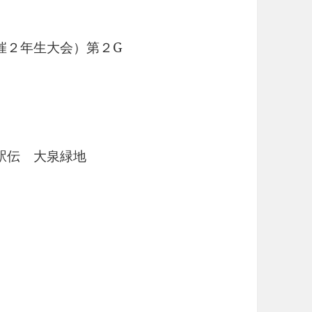
催２年生大会）第２G
駅伝 大泉緑地