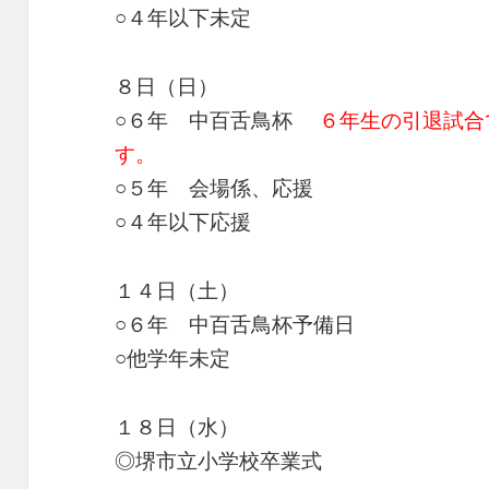
○４年以下未定
８日（日）
○６年 中百舌鳥杯
６年生の引退試合
す。
○５年 会場係、応援
○４年以下応援
１４日（土）
○６年 中百舌鳥杯予備日
○他学年未定
１８日（水）
◎堺市立小学校卒業式