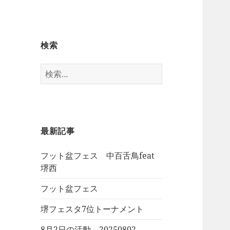
検索
検
索:
最新記事
フット盆フェス 中百舌鳥feat
堺西
フット盆フェス
堺フェスタ7位トーナメント
8月2日の活動 20250802