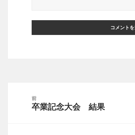
投
稿
前
卒業記念大会 結果
ナ
前
ビ
の
ゲ
投
ー
稿: