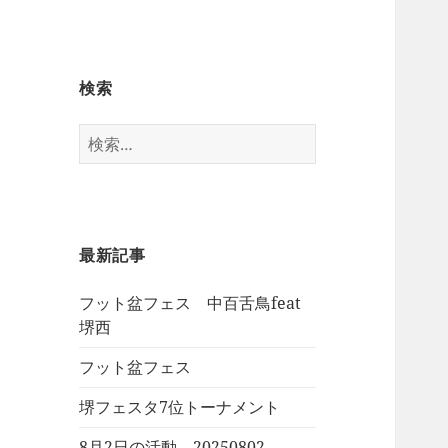
検索
検
索:
最新記事
フット盆フェス 中百舌鳥feat
堺西
フット盆フェス
堺フェスタ7位トーナメント
8月2日の活動 20250802