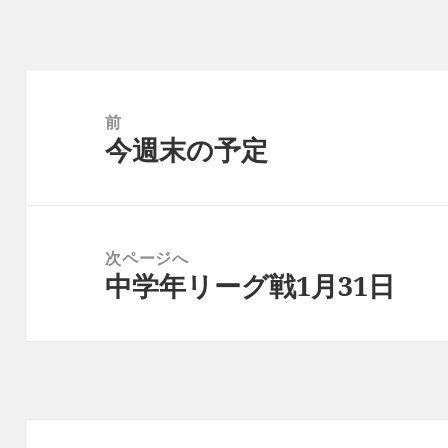
投
稿
前
今週末の予定
ナ
前
ビ
の
ゲ
投
ー
稿:
次ページへ
シ
中学年リーグ戦1月31日
次
ョ
の
ン
投
稿: