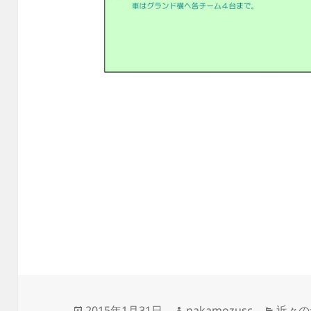
投
作
カ
2015年1月31日
nakamozusc
近々の