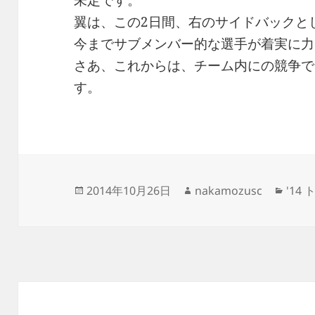
未定です。
翼は、この2日間、右のサイドバックと
今までサブメンバー的な選手が着実に力
さあ、これからは、チーム内にの競争で
す。
投
作
カ
2014年10月26日
nakamozusc
'14
稿
成
テ
日:
者
ゴ
リ
ー