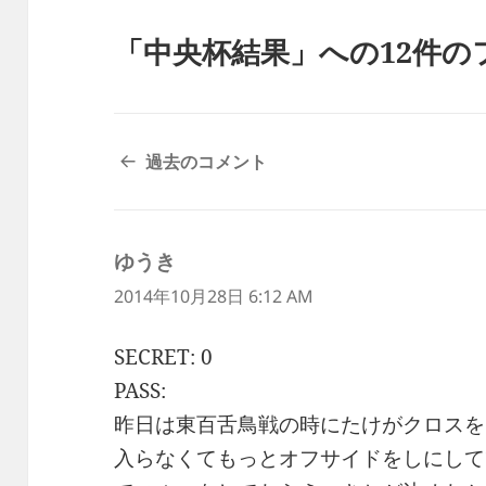
「中央杯結果」への12件の
コ
過去のコメント
メ
ン
ト
ゆうき
よ
ナ
ビ
り:
2014年10月28日 6:12 AM
ゲ
ー
SECRET: 0
シ
PASS:
ョ
ン
昨日は東百舌鳥戦の時にたけがクロスを
入らなくてもっとオフサイドをしにして