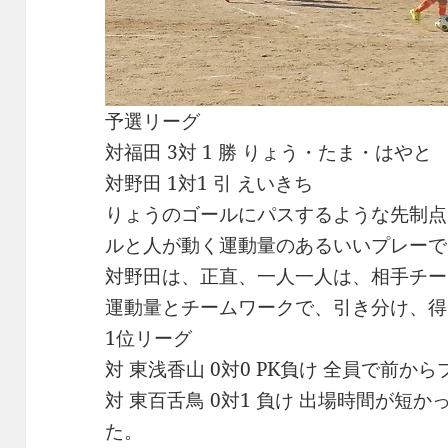
予選リーグ
対福田 3対 1 勝 りょう・たま・はやと
対野田 1対1 引 えいきち
りょうのゴールにパスするような先制点
ルと人が動く運動量のあるいいプレーで
対野田は、正直、一人一人は、相手チー
運動量とチームワークで、引き分け、得
1位リーグ
対 東浅香山 0対0 PK負け 全員で前
対 東百舌鳥 0対1 負け 出場時間が短
た。