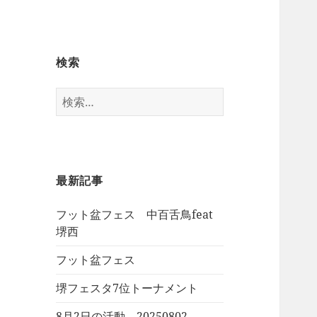
検索
検
索:
最新記事
フット盆フェス 中百舌鳥feat
堺西
フット盆フェス
堺フェスタ7位トーナメント
8月2日の活動 20250802