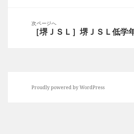
ゲ
投
ー
稿:
次ページへ
シ
［堺ＪＳＬ］堺ＪＳＬ低学
次
ョ
の
ン
投
稿:
Proudly powered by WordPress