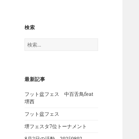
検索
検
索:
最新記事
フット盆フェス 中百舌鳥feat
堺西
フット盆フェス
堺フェスタ7位トーナメント
8月2日の活動 20250802