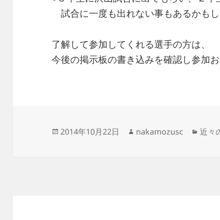
試合に一度も出れない事もあるかもし
了解して参加してくれる選手の方は、
今後の掲示板の書き込みを確認し参加お
投
作
カ
2014年10月22日
nakamozusc
近々
稿
成
テ
日:
者
ゴ
リ
ー