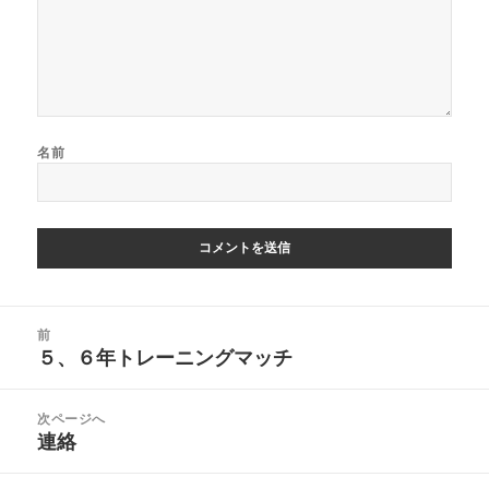
名前
投
前
稿
５、６年トレーニングマッチ
前
ナ
の
ビ
投
次ページへ
ゲ
稿:
連絡
次
ー
の
シ