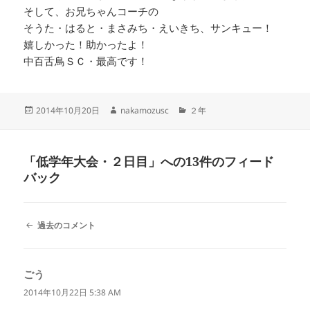
そして、お兄ちゃんコーチの
そうた・はると・まさみち・えいきち、サンキュー！
嬉しかった！助かったよ！
中百舌鳥ＳＣ・最高です！
投
作
カ
2014年10月20日
nakamozusc
２年
稿
成
テ
日:
者
ゴ
リ
「低学年大会・２日目」への13件のフィード
ー
バック
コ
過去のコメント
メ
ン
ト
ごう
よ
ナ
ビ
り:
2014年10月22日 5:38 AM
ゲ