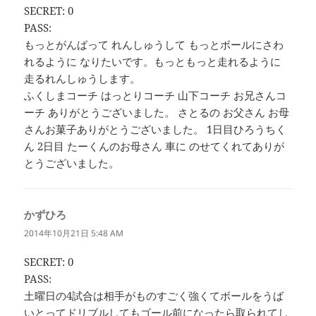
ー
SECRET: 0
シ
PASS:
ョ
ン
もっとがんばって れんしゅうして もっとボールにさわ
れるように なりたいです。もっともっと走れるように
走るれんしゅうします。
ふくしまコーチ はっとりコーチ 山下コーチ お兄さんコ
ーチ ありがとうございました。 さとるの お父さん お母
さんお菓子ありがとうございました。 1日目ひろうちく
ん 2日目 たーくんのお母さん 車に のせてくれてありが
とうございました。
かずひろ
よ
り:
2014年10月21日 5:48 AM
SECRET: 0
PASS:
土曜日の4試合は相手がものすごく強くてボールをうば
いとってドリブルしてもゴール前になったら取られてし