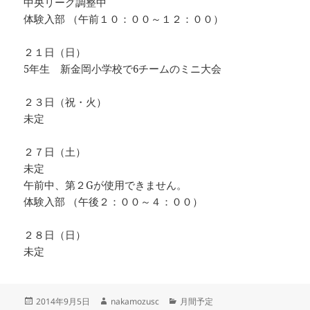
中央リーグ調整中
体験入部 （午前１０：００～１２：００）
２１日（日）
5年生 新金岡小学校で6チームのミニ大会
２３日（祝・火）
未定
２７日（土）
未定
午前中、第２Gが使用できません。
体験入部 （午後２：００～４：００）
２８日（日）
未定
投
作
カ
2014年9月5日
nakamozusc
月間予定