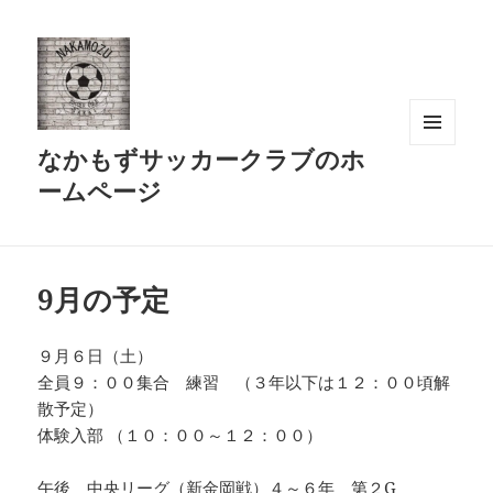
なかもずサッカークラブのホ
メニュ
ーとウ
ームページ
ィジェ
ット
9月の予定
９月６日（土）
全員９：００集合 練習 （３年以下は１２：００頃解
散予定）
体験入部 （１０：００～１２：００）
午後 中央リーグ（新金岡戦）４～６年 第２G