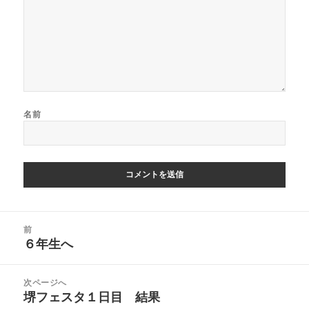
名前
投
前
稿
６年生へ
前
ナ
の
ビ
投
次ページへ
ゲ
稿:
堺フェスタ１日目 結果
次
ー