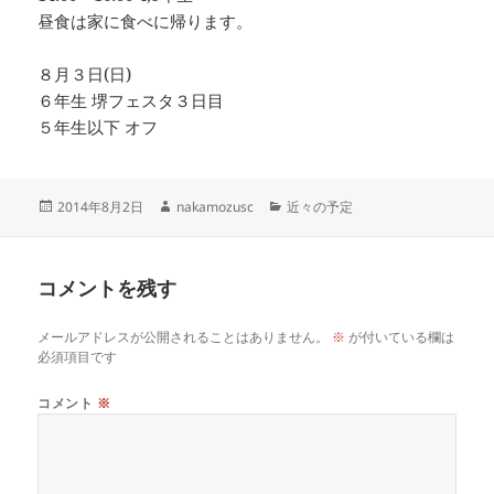
昼食は家に食べに帰ります。
８月３日(日)
６年生 堺フェスタ３日目
５年生以下 オフ
投
作
カ
2014年8月2日
nakamozusc
近々の予定
稿
成
テ
日:
者
ゴ
リ
コメントを残す
ー
メールアドレスが公開されることはありません。
※
が付いている欄は
必須項目です
コメント
※