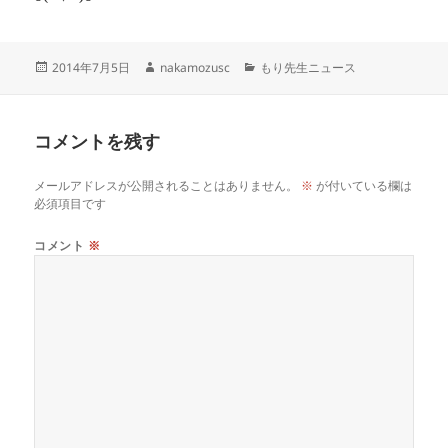
投
作
カ
2014年7月5日
nakamozusc
もり先生ニュース
稿
成
テ
日:
者
ゴ
リ
コメントを残す
ー
メールアドレスが公開されることはありません。
※
が付いている欄は
必須項目です
コメント
※