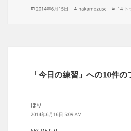
投
作
カ
2014年6月15日
nakamozusc
'14 
稿
成
テ
日:
者
ゴ
リ
ー
「今日の練習」への10件の
ほり
よ
り:
2014年6月16日 5:09 AM
SECRET: 0