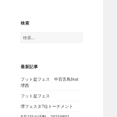
検索
検
索:
最新記事
フット盆フェス 中百舌鳥feat
堺西
フット盆フェス
堺フェスタ7位トーナメント
8月2日の活動 20250802