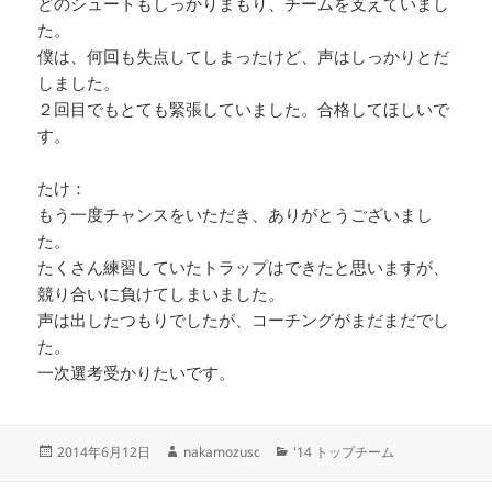
どのシュートもしっかりまもり、チームを支えていまし
た。
僕は、何回も失点してしまったけど、声はしっかりとだ
しました。
２回目でもとても緊張していました。合格してほしいで
す。
たけ：
もう一度チャンスをいただき、ありがとうございまし
た。
たくさん練習していたトラップはできたと思いますが、
競り合いに負けてしまいました。
声は出したつもりでしたが、コーチングがまだまだでし
た。
一次選考受かりたいです。
投
作
カ
2014年6月12日
nakamozusc
'14 トップチーム
稿
成
テ
日:
者
ゴ