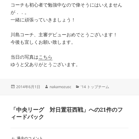
コーチも初心者で勉強中なので偉そうにはいえません
が．．。
一緒に頑張っていきましょう！
川島コーチ、主審デビューおめでとうございます！
今後も宜しくお願い致します。
当日の写真は
こちら
ゆうと父ありがとうございます。
投
作
カ
2014年6月1日
nakamozusc
'14 トップチーム
稿
成
テ
日:
者
ゴ
リ
「中央リーグ 対日置荘西戦」への21件のフ
ー
ィードバック
コ
過去のコメント