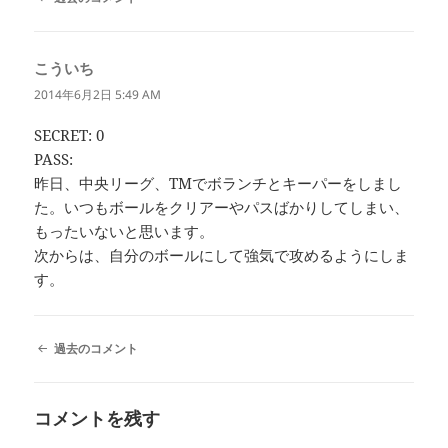
メ
ン
ト
こういち
よ
ナ
ビ
り:
2014年6月2日 5:49 AM
ゲ
ー
SECRET: 0
シ
PASS:
ョ
ン
昨日、中央リーグ、TMでボランチとキーパーをしまし
た。いつもボールをクリアーやパスばかりしてしまい、
もったいないと思います。
次からは、自分のボールにして強気で攻めるようにしま
す。
コ
過去のコメント
メ
ン
ト
コメントを残す
ナ
ビ