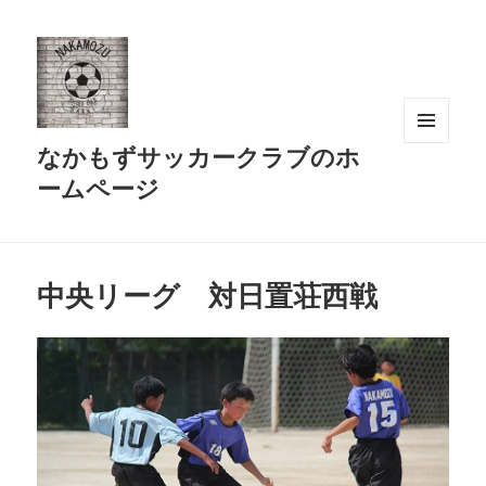
なかもずサッカークラブのホ
メニュ
ーとウ
ームページ
ィジェ
ット
中央リーグ 対日置荘西戦