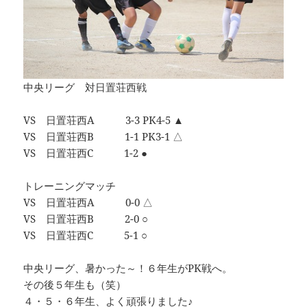
中央リーグ 対日置荘西戦
VS 日置荘西A 3-3 PK4-5 ▲
VS 日置荘西B 1-1 PK3-1 △
VS 日置荘西C 1-2 ●
トレーニングマッチ
VS 日置荘西A 0-0 △
VS 日置荘西B 2-0 ○
VS 日置荘西C 5-1 ○
中央リーグ、暑かった～！６年生がPK戦へ。
その後５年生も（笑）
４・５・６年生、よく頑張りました♪