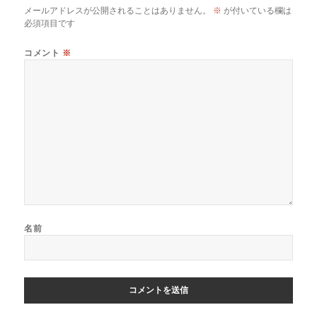
ゲ
メールアドレスが公開されることはありません。
※
が付いている欄は
ー
必須項目です
シ
ョ
コメント
※
ン
名前