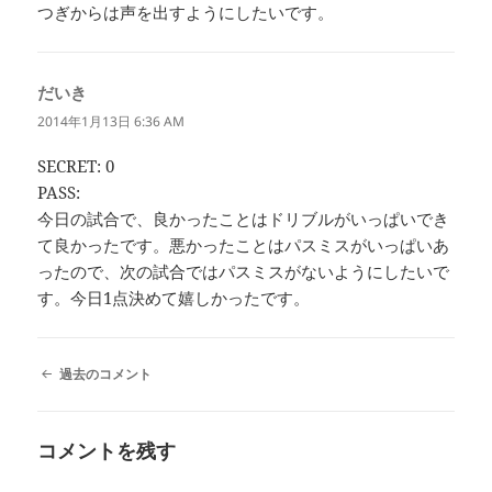
つぎからは声を出すようにしたいです。
だいき
よ
り:
2014年1月13日 6:36 AM
SECRET: 0
PASS:
今日の試合で、良かったことはドリブルがいっぱいでき
て良かったです。悪かったことはパスミスがいっぱいあ
ったので、次の試合ではパスミスがないようにしたいで
す。今日1点決めて嬉しかったです。
コ
過去のコメント
メ
ン
ト
コメントを残す
ナ
ビ
ゲ