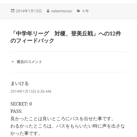
投
作
カ
2014年1月13日
nakamozusc
４年
稿
成
テ
日:
者
ゴ
リ
「中学年リーグ 対榎、登美丘戦」への12件
ー
のフィードバック
コ
過去のコメント
メ
ン
ト
まいける
よ
ナ
ビ
り:
2014年1月13日 6:36 AM
ゲ
ー
SECRET: 0
シ
PASS:
ョ
ン
良かったことは良いところにパスを出せた事です。
わるかったところは、パスをもらいたい時に声を出さな
かった事です。