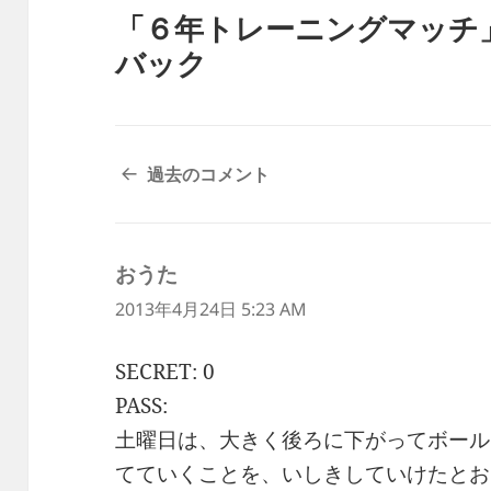
「６年トレーニングマッチ
バック
コ
過去のコメント
メ
ン
ト
おうた
よ
ナ
ビ
り:
2013年4月24日 5:23 AM
ゲ
ー
SECRET: 0
シ
PASS:
ョ
ン
土曜日は、大きく後ろに下がってボール
てていくことを、いしきしていけたとお