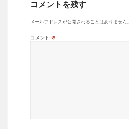
コメントを残す
ナ
ビ
ゲ
メールアドレスが公開されることはありません
ー
シ
コメント
※
ョ
ン