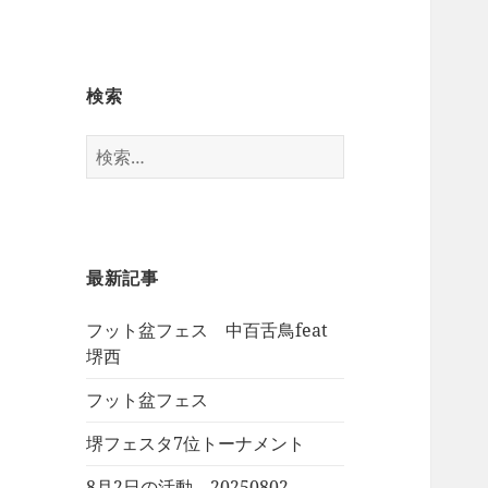
検索
検
索:
最新記事
フット盆フェス 中百舌鳥feat
堺西
フット盆フェス
堺フェスタ7位トーナメント
8月2日の活動 20250802