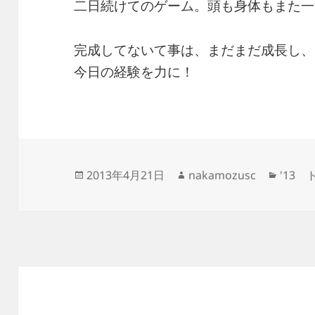
二日続けてのゲーム。頭も身体もまた一
完成してないて事は、まだまだ成長し、
今日の経験を力に！
投
作
カ
2013年4月21日
nakamozusc
'13
稿
成
テ
日:
者
ゴ
リ
ー