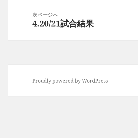
ー
稿:
次ページへ
シ
4.20/21試合結果
次
ョ
の
ン
投
稿:
Proudly powered by WordPress