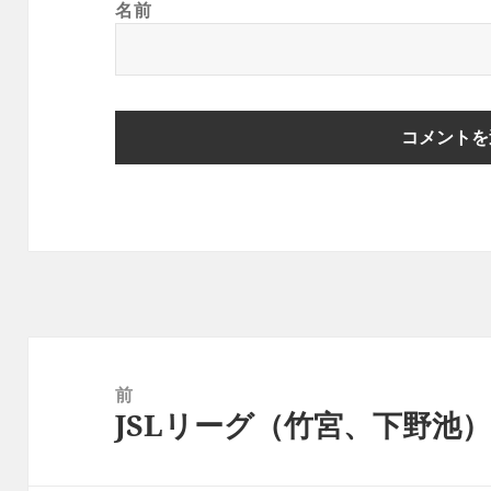
名前
投
稿
前
JSLリーグ（竹宮、下野池
ナ
前
ビ
の
ゲ
投